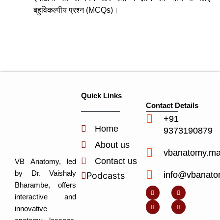
बहुविकल्पीय प्रश्न (MCQs)।
Quick Links
Contact Details
+91
Home
9373190879
About us
vbanatomy.m
Contact us
VB Anatomy, led
by Dr. Vaishaly
info@vbanato
Podcasts
Y
I
L
I
Bharambe, offers
o
n
i
c
u
s
n
o
interactive and
t
t
k
n
u
a
e
-
innovative
b
g
d
f
e
r
i
a