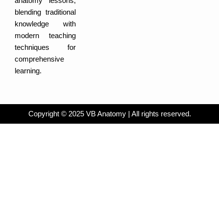
anatomy lessons,
a
n
c
m
-
e
blending traditional
i
b
n
o
knowledge with
o
k
modern teaching
techniques for
comprehensive
learning.
Copyright © 2025 VB Anatomy | All rights reserved.